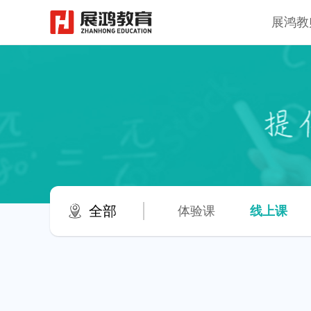
展鸿教
全部
体验课
线上课